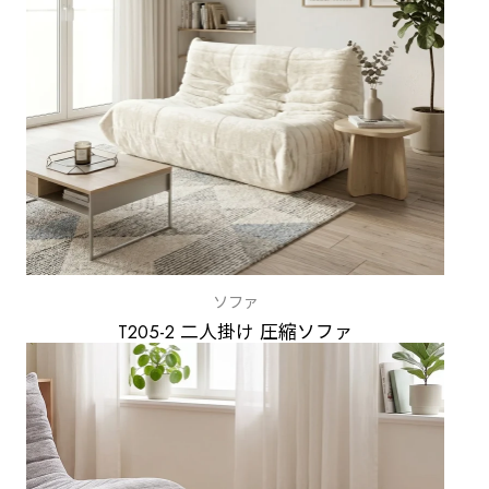
ソファ
T205-2 二人掛け 圧縮ソファ