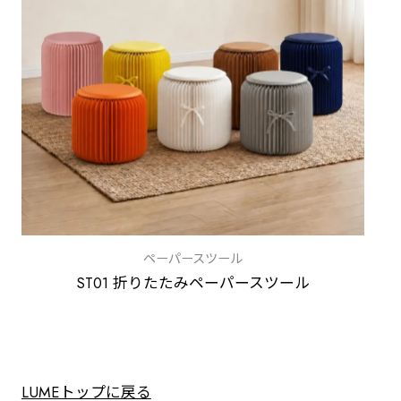
ペーパースツール
ST01 折りたたみペーパースツール
LUMEトップに戻る