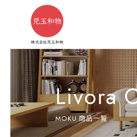
L
i
v
o
r
a
M
O
K
U
商
品
一
覧