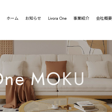
ホーム
お知らせ
Livora One
事業紹介
会社概
O
n
e
M
O
K
U