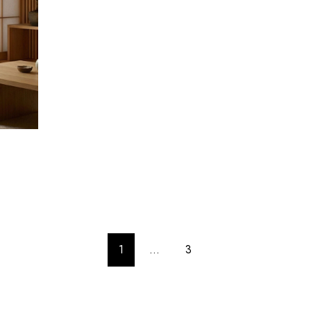
1
…
3