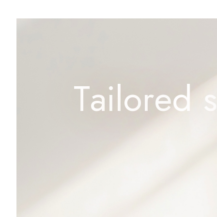
T
a
i
l
o
r
e
d
s