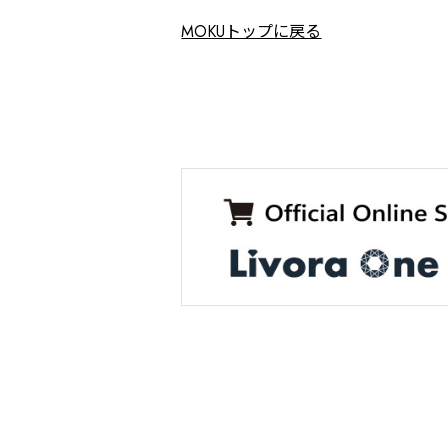
ー
MOKUトップに戻る
ジ
送
り