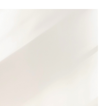
e
r
y
s
p
a
c
e