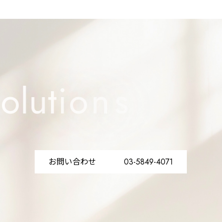
o
l
u
t
i
o
n
s
f
o
r
e
v
お問い合わせ
03-5849-4071